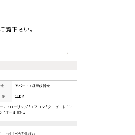
構造
アパート / 軽量鉄骨造
一例
1LDK
 / フローリング / エアコン / クロゼット / シ
ン / オール電化 /
座
上越市+洗面化粧台