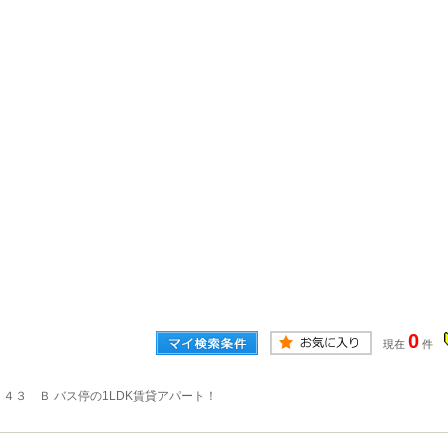
0
現在
件
４３ Ｂ バス停の1LDK賃貸アパート！