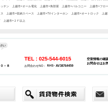
キッチン
上越市+オール電化
上越市+角部屋
上越市+バルコニー
上越市+フロ
クス
上越市+収納スペース
上越市+TVインターホン
上越市+オートロック
上越
可
上越市+２Ｆ以上
TEL : 025-544-6015
空室情報の確
お問合せはお
２０－８
AV38764459
お問合わせNO：