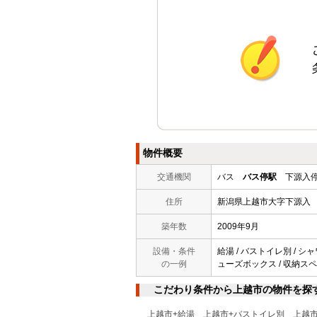
物件概要
交通機関
バス
バス停駅
下源入停
住所
新潟県上越市大字下源入
築年数
2009年9月
設備・条件
給湯 / バストイレ別 / シャ
の一例
ューズボックス / 収納スペース
こだわり条件から上越市の物件を探
上越市+給湯
上越市+バストイレ別
上越