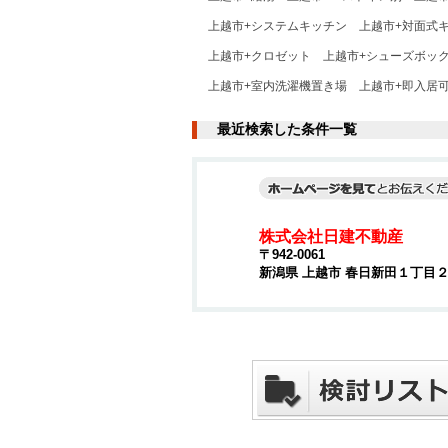
上越市+システムキッチン
上越市+対面式
上越市+クロゼット
上越市+シューズボッ
上越市+室内洗濯機置き場
上越市+即入居
最近検索した条件一覧
株式会社日建不動産
〒942-0061
新潟県 上越市 春日新田１丁目