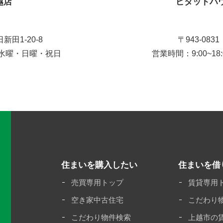
越店
ピタットハ
新田1-20-8
〒943-08
日：水曜・日曜・祝日
営業時間：9:00~
住まいを購入したい
住まいを借
売買専用トップ
賃貸専用
空き家中古住宅
こだわり
こだわり物件検索
上越市の