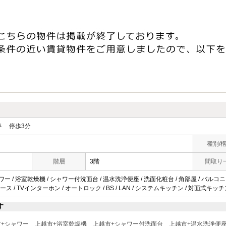
 停歩3分
種別/
階層
3階
間取り
ワー / 浴室乾燥機 / シャワー付洗面台 / 温水洗浄便座 / 洗面化粧台 / 角部屋 / バルコニー
 / TVインターホン / オートロック / BS / LAN / システムキッチン / 対面式キッチ
す
市+シャワー
上越市+浴室乾燥機
上越市+シャワー付洗面台
上越市+温水洗浄便