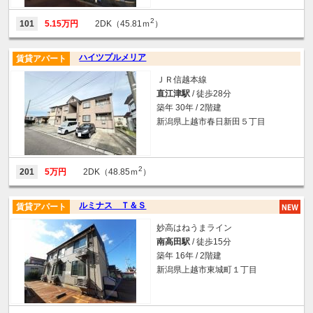
2
101
5.15万円
2DK（45.81ｍ
）
ハイツプルメリア
賃貸アパート
ＪＲ信越本線
直江津駅
/ 徒歩28分
築年 30年 / 2階建
新潟県上越市春日新田５丁目
2
201
5万円
2DK（48.85ｍ
）
ルミナス Ｔ＆Ｓ
賃貸アパート
妙高はねうまライン
南高田駅
/ 徒歩15分
築年 16年 / 2階建
新潟県上越市東城町１丁目