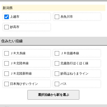
新潟県
上越市
糸魚川市
妙高市
住みたい沿線
ＪＲ大糸線
ＪＲ信越本線
ＪＲ北陸本線
北越急行ほくほく線
ＪＲ北陸新幹線
妙高はねうまライン
日本海ひすいライン
バス