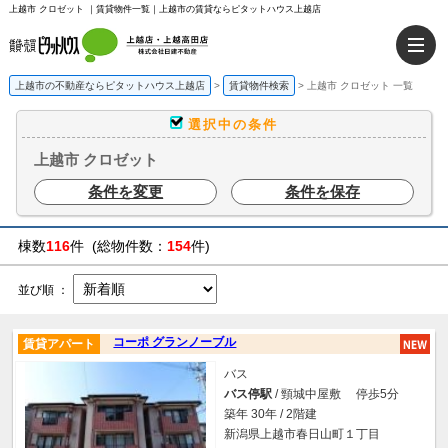
上越市 クロゼット ｜賃貸物件一覧｜上越市の賃貸ならピタットハウス上越店
上越市の不動産ならピタットハウス上越店
>
賃貸物件検索
>
上越市 クロゼット 一覧
選択中の条件
上越市 クロゼット
条件を変更
条件を保存
棟数
116
件 (総物件数：
154
件)
並び順 ：
コーポ グランノーブル
賃貸アパート
バス
バス停駅
/ 頸城中屋敷 停歩5分
築年 30年 / 2階建
新潟県上越市春日山町１丁目