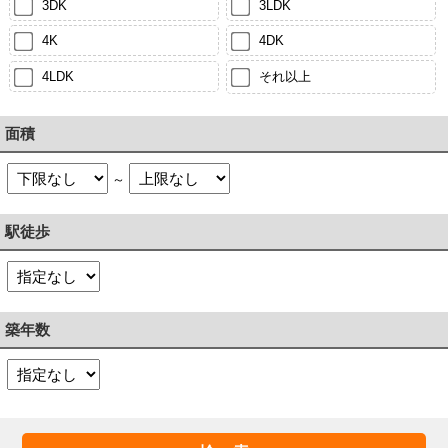
3DK
3LDK
4K
4DK
4LDK
それ以上
面積
～
駅徒歩
築年数