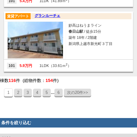
101
5.4万円
1LDK（41.89ｍ
）
グランルーチェ
賃貸アパート
妙高はねうまライン
春日山駅
/ 徒歩15分
築年 18年 / 2階建
新潟県上越市新光町３丁目
2
101
5.9万円
1LDK（33.61ｍ
）
棟数
116
件 (総物件数：
154
件)
...
1
2
3
4
5
6
次の20件>>
条件を絞り込む