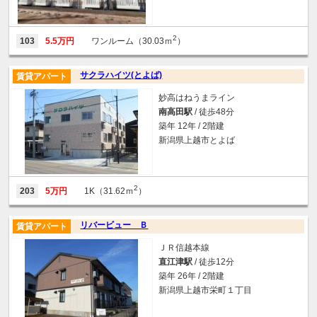
2
103
5.5万円
ワンルーム（30.03ｍ
）
サクラハイツ(とよば)
賃貸アパート
妙高はねうまライン
南高田駅
/ 徒歩48分
築年 12年 / 2階建
新潟県上越市とよば
2
203
5万円
1K（31.62ｍ
）
リバービュー Ｂ
賃貸アパート
ＪＲ信越本線
直江津駅
/ 徒歩12分
築年 26年 / 2階建
新潟県上越市栄町１丁目