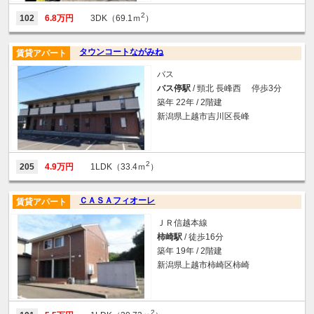
2
102
6.8万円
3DK（69.1ｍ
）
タウンコートながみね
賃貸アパート
バス
バス停駅
/ 頸北 長峰西 停歩3分
築年 22年 / 2階建
新潟県上越市吉川区長峰
2
205
4.9万円
1LDK（33.4ｍ
）
ＣＡＳＡフィオーレ
賃貸アパート
ＪＲ信越本線
柿崎駅
/ 徒歩16分
築年 19年 / 2階建
新潟県上越市柿崎区柿崎
2