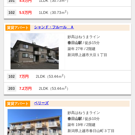
101
5.5万円
1LDK（30.73ｍ
）
2
102
5.5万円
1LDK（30.73ｍ
）
シャンド・フルール Ａ
賃貸アパート
妙高はねうまライン
春日山駅
/ 徒歩15分
築年 27年 / 2階建
新潟県上越市大豆１丁目
2
102
7万円
2LDK（53.44ｍ
）
2
203
7.2万円
2LDK（53.44ｍ
）
ベリーズ
賃貸アパート
妙高はねうまライン
春日山駅
/ 徒歩10分
築年 19年 / 2階建
新潟県上越市春日山町３丁目