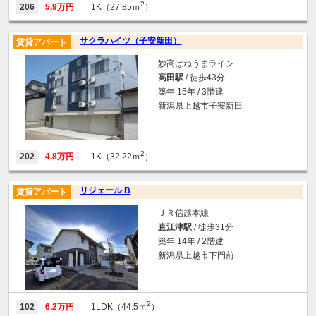
2
206
5.9万円
1K（27.85ｍ
）
サクラハイツ（子安新田）
賃貸アパート
妙高はねうまライン
高田駅
/ 徒歩43分
築年 15年 / 3階建
新潟県上越市子安新田
2
202
4.8万円
1K（32.22ｍ
）
リジェール B
賃貸アパート
ＪＲ信越本線
直江津駅
/ 徒歩31分
築年 14年 / 2階建
新潟県上越市下門前
2
102
6.2万円
1LDK（44.5ｍ
）