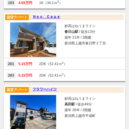
2
103
4.55万円
1K（34.1ｍ
）
Ｎｅｏ Ｃａｐｅ
賃貸アパート
妙高はねうまライン
春日山駅
/ 徒歩13分
築年 21年 / 2階建
新潟県上越市春日野２丁目
2
201
5.15万円
2DK（52.41ｍ
）
2
203
5.15万円
2DK（52.41ｍ
）
フラワーハイツ
賃貸アパート
妙高はねうまライン
高田駅
/ 徒歩49分
築年 26年 / 2階建
新潟県上越市平成町