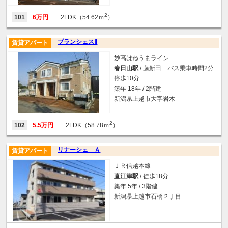
2
101
6万円
2LDK（54.62ｍ
）
ブランシェスⅡ
賃貸アパート
妙高はねうまライン
春日山駅
/ 藤新田 バス乗車時間2分
停歩10分
築年 18年 / 2階建
新潟県上越市大字岩木
2
102
5.5万円
2LDK（58.78ｍ
）
リナーシェ Ａ
賃貸アパート
ＪＲ信越本線
直江津駅
/ 徒歩18分
築年 5年 / 3階建
新潟県上越市石橋２丁目