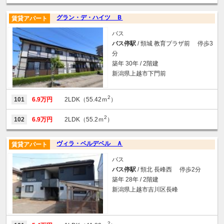
グラン・デ・ハイツ Ｂ
賃貸アパート
バス
バス停駅
/ 頸城 教育プラザ前 停歩3
分
築年 30年 / 2階建
新潟県上越市下門前
2
101
6.9万円
2LDK（55.42ｍ
）
2
102
6.9万円
2LDK（55.2ｍ
）
ヴィラ・ベルデベル Ａ
賃貸アパート
バス
バス停駅
/ 頸北 長峰西 停歩2分
築年 28年 / 2階建
新潟県上越市吉川区長峰
2