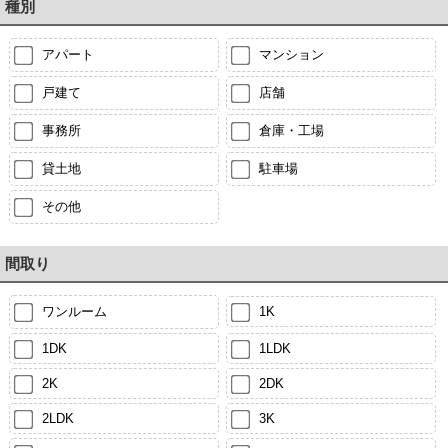
種別
アパート
マンション
戸建て
店舗
事務所
倉庫・工場
貸土地
駐車場
その他
間取り
ワンルーム
1K
1DK
1LDK
2K
2DK
2LDK
3K