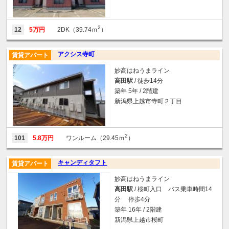
2
12
5万円
2DK（39.74ｍ
）
アクシス寺町
賃貸アパート
妙高はねうまライン
高田駅
/ 徒歩14分
築年 5年 / 2階建
新潟県上越市寺町２丁目
2
101
5.8万円
ワンルーム（29.45ｍ
）
キャンディタフト
賃貸アパート
妙高はねうまライン
高田駅
/ 桜町入口 バス乗車時間14
分 停歩4分
築年 16年 / 2階建
新潟県上越市桜町