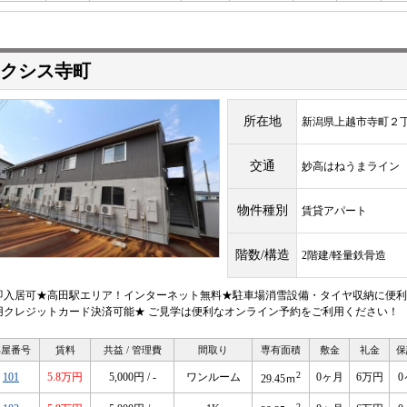
クシス寺町
所在地
新潟県上越市寺町２
交通
妙高はねうまライ
物件種別
賃貸アパート
階数/構造
2階建/軽量鉄骨造
即入居可★高田駅エリア！インターネット無料★駐車場消雪設備・タイヤ収納に便利
用クレジットカード決済可能★ ご見学は便利なオンライン予約をご利用ください！
部屋番号
賃料
共益 / 管理費
間取り
専有面積
敷金
礼金
保
2
101
5.8万円
5,000円 / -
ワンルーム
0ヶ月
6万円
0
29.45ｍ
2