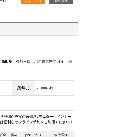
ヶ月
-
お気に入り
物件詳細
ン
高田駅
桜町入口 バス乗車時間14分 停
築年月
2010年3月
り設備が充実の角部屋♪モニター付インター
は便利なオンライン予約をご利用ください！
証金
償却
お気に入り
物件詳細