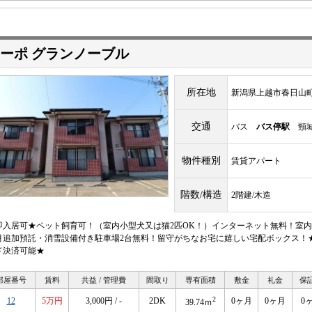
ーポ グランノーブル
所在地
新潟県上越市春日山
交通
バス
バス停駅
頸城
物件種別
賃貸アパート
階数/構造
2階建/木造
即入居可★ペット飼育可！（室内小型犬又は猫2匹OK！）インターネット無料！室内
月追加預託・消雪設備付き駐車場2台無料！留守がちなお宅に嬉しい宅配ボックス！
ド決済可能★
部屋番号
賃料
共益 / 管理費
間取り
専有面積
敷金
礼金
保
2
12
5万円
3,000円 / -
2DK
0ヶ月
0ヶ月
0
39.74ｍ