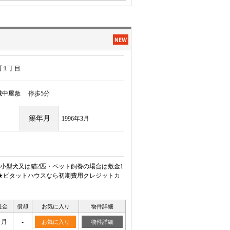
町１丁目
中屋敷 停歩5分
築年月
1996年3月
小型犬又は猫2匹・ペット飼養の場合は敷金1
★ピタットハウスなら初期費用クレジットカ
証金
償却
お気に入り
物件詳細
ヶ月
-
お気に入り
物件詳細