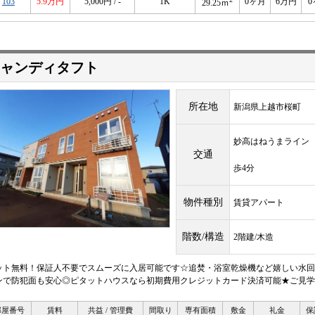
103
5.9万円
5,000円 / -
1K
0ヶ月
6万円
0
29.25ｍ
ャンディタフト
所在地
新潟県上越市桜町
妙高はねうまライ
交通
歩4分
物件種別
賃貸アパート
階数/構造
2階建/木造
ット無料！保証人不要でスムーズに入居可能です☆追焚・浴室乾燥機など嬉しい水回
ンで防犯面も安心◎ピタットハウスなら初期費用クレジットカード決済可能★ご見学
部屋番号
賃料
共益 / 管理費
間取り
専有面積
敷金
礼金
保