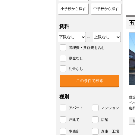
小学校から探す
中学校から探す
五
賃料
～
管理費・共益費を含む
敷金なし
礼金なし
種別
敷
ペ
アパート
マンション
縦
戸建て
店舗
事務所
倉庫・工場