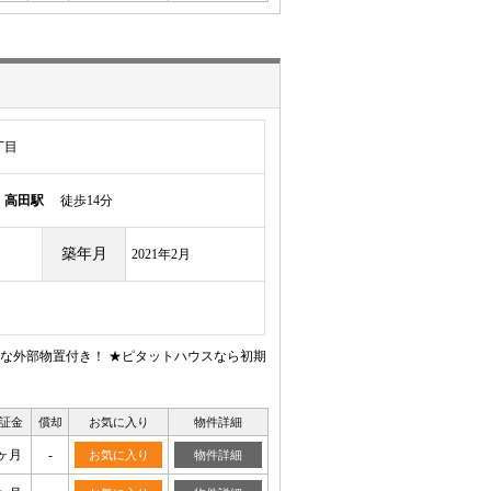
丁目
ン
高田駅
徒歩14分
築年月
2021年2月
な外部物置付き！ ★ピタットハウスなら初期
証金
償却
お気に入り
物件詳細
ヶ月
-
お気に入り
物件詳細