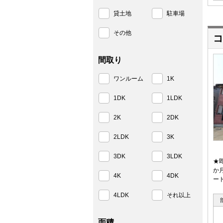
貸土地
駐車場
その他
コ
間取り
ワンルーム
1K
1DK
1LDK
2K
2DK
2LDK
3K
3DK
3LDK
★
か
4K
4DK
ー
4LDK
それ以上
面積