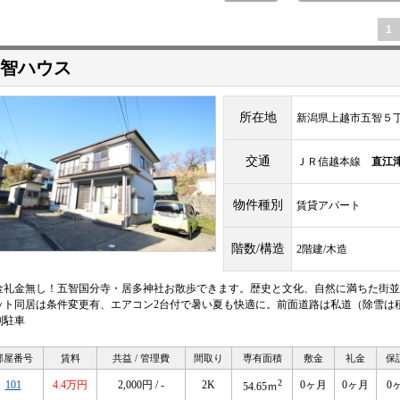
1
智ハウス
所在地
新潟県上越市五智５
交通
ＪＲ信越本線
直江
物件種別
賃貸アパート
階数/構造
2階建/木造
金礼金無し！五智国分寺・居多神社お散歩できます。歴史と文化、自然に満ちた街並
ット同居は条件変更有、エアコン2台付で暑い夏も快適に。前面道路は私道（除雪は
列駐車
部屋番号
賃料
共益 / 管理費
間取り
専有面積
敷金
礼金
保
2
101
4.4万円
2,000円 / -
2K
0ヶ月
0ヶ月
0
54.65ｍ