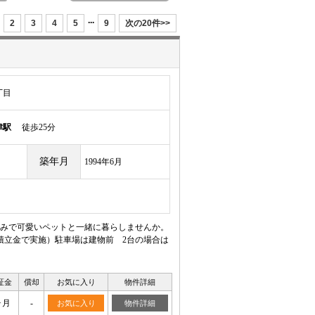
...
2
3
4
5
9
次の20件>>
丁目
津駅
徒歩25分
築年月
1994年6月
みで可愛いペットと一緒に暮らしませんか。
積立金で実施）駐車場は建物前 2台の場合は
証金
償却
お気に入り
物件詳細
ヶ月
-
お気に入り
物件詳細