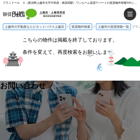
プランドール Ａ（新潟県上越市大字中田原・南高田駅）ワンルーム賃貸アパートの賃貸物件情報%% | ピタットハウス上越店
上越市の不動産ならピタットハウス上越店
>
賃貸物件検索
>
上越市の賃貸情報一覧
プラ
こちらの物件は掲載を終了しております。
条件を変えて、再度検索をお願いします。
お問い合わせ