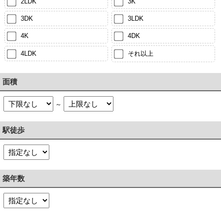
2LDK
3K
3DK
3LDK
4K
4DK
4LDK
それ以上
面積
～
駅徒歩
築年数