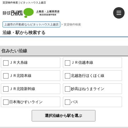
賃貸物件検索 | ピタットハウス上越店
上越市の不動産ならピタットハウス上越店
>
賃貸物件検索
沿線・駅から検索する
住みたい沿線
ＪＲ大糸線
ＪＲ信越本線
ＪＲ北陸本線
北越急行ほくほく線
ＪＲ北陸新幹線
妙高はねうまライン
日本海ひすいライン
バス