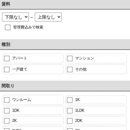
賃料
～
管理費込みで検索
種別
アパート
マンション
一戸建て
その他
間取り
ワンルーム
1K
1DK
1LDK
2K
2DK