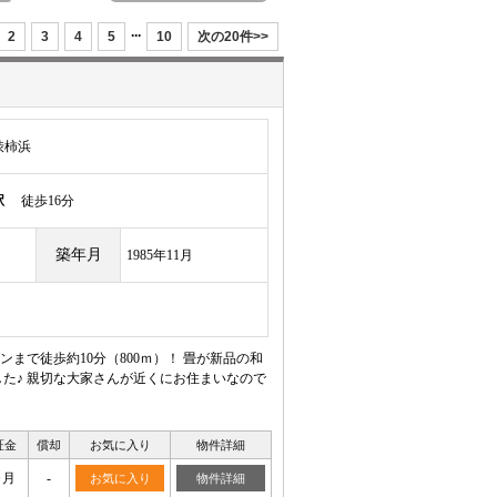
...
2
3
4
5
10
次の20件>>
渋柿浜
駅
徒歩16分
築年月
1985年11月
で徒歩約10分（800ｍ）！ 畳が新品の和
た♪ 親切な大家さんが近くにお住まいなので
証金
償却
お気に入り
物件詳細
ヶ月
-
お気に入り
物件詳細