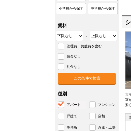
小学校から探す
中学校から探す
シ
賃料
～
管理費・共益費を含む
敷金なし
礼金なし
種別
大
室
アパート
マンション
安
戸建て
店舗
事務所
倉庫・工場