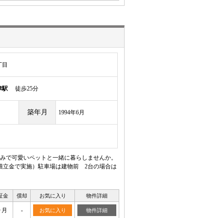
丁目
津駅
徒歩25分
築年月
1994年6月
みで可愛いペットと一緒に暮らしませんか。
積立金で実施）駐車場は建物前 2台の場合は
証金
償却
お気に入り
物件詳細
ヶ月
-
お気に入り
物件詳細