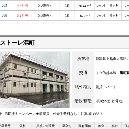
2
203
4.7万円
5,000円 / -
1K
0ヶ月
0ヶ月
0
26.44ｍ
2
206
5.2万円
5,000円 / -
1K
0ヶ月
0ヶ月
0
34.7ｍ
ストーレ潟町
所在地
新潟県上越市大潟区
交通
ＪＲ信越本線
潟町
物件種別
賃貸アパート
階数/構造
2階建/S造(鉄骨造)
新生活応援キャンペーン★前家賃、仲介手数料なし！駐車場1台込！
部屋番号
賃料
共益 / 管理費
間取り
専有面積
敷金
礼金
保