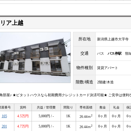
リア上越
所在地
新潟県上越市大字寺
交通
バス
バス停駅
頸城
物件種別
賃貸アパート
階数/構造
2階建/木造
階角部屋♪ ★ピタットハウスなら初期費用クレジットカード決済可能★ ご見学は便
部屋番号
賃料
共益 / 管理費
間取り
専有面積
敷金
礼金
保
2
105
4.5万円
5,000円 / -
1K
0ヶ月
0ヶ月
0
26.44ｍ
2
201
4.7万円
5,000円 / -
1K
0ヶ月
0ヶ月
0
26.44ｍ