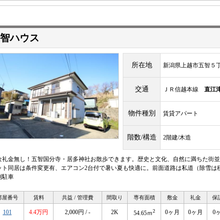
智ハウス
所在地
新潟県上越市五智５
交通
ＪＲ信越本線
直江
物件種別
賃貸アパート
階数/構造
2階建/木造
金礼金無し！五智国分寺・居多神社お散歩できます。歴史と文化、自然に満ちた街並
ット同居は条件変更有、エアコン2台付で暑い夏も快適に。前面道路は私道（除雪は
列駐車
部屋番号
賃料
共益 / 管理費
間取り
専有面積
敷金
礼金
保
2
101
4.4万円
2,000円 / -
2K
0ヶ月
0ヶ月
0
54.65ｍ