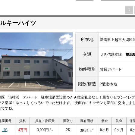
1
ルキーハイツ
所在地
新潟県上越市大潟区
交通
ＪＲ信越本線
犀潟
物件種別
賃貸アパート
階数/構造
2階建/木造
潟区 渋柿浜 アパート 駐車場消雪設備つき★敷金礼金なし！最寄りセブンイレブンま
が２部屋！ゆっくりくつろいでいただけます。 洗面台にキッチンも新品に交換しまし
心ですね。
部屋番号
賃料
共益 / 管理費
間取り
専有面積
敷金
礼金
保
2
103
4万円
3,000円 / -
2K
0ヶ月
0ヶ月
0
39.74ｍ