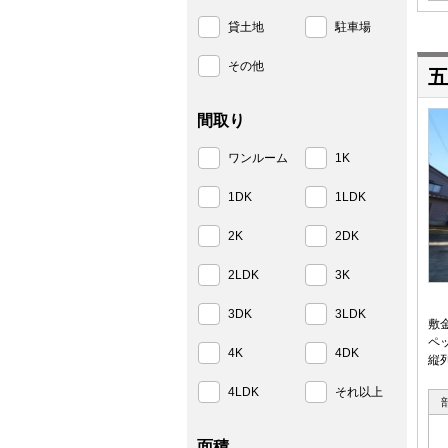
貸土地
駐車場
その他
五
間取り
ワンルーム
1K
1DK
1LDK
2K
2DK
2LDK
3K
3DK
3LDK
敷
ペ
4K
4DK
縦
4LDK
それ以上
面積