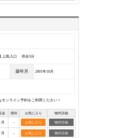
 上島入口 停歩5分
築年月
2001年10月
利なオンライン予約をご利用ください！
証金
償却
お気に入り
物件詳細
ヶ月
-
お気に入り
物件詳細
ヶ月
-
お気に入り
物件詳細