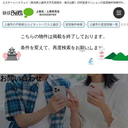
エステートハイウェイ（新潟県上越市大字五智国分・春日山駅）1DK賃貸マンションの賃貸物件情報%% | ピタットハウス上越店
上越市の不動産ならピタットハウス上越店
>
賃貸物件検索
>
上越市の賃貸情報一覧
エス
こちらの物件は掲載を終了しております。
条件を変えて、再度検索をお願いします。
お問い合わせ