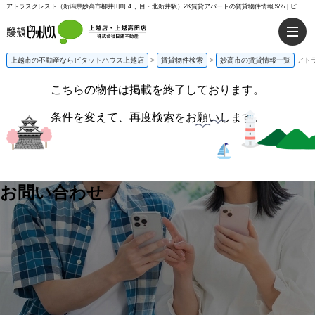
アトラスクレスト（新潟県妙高市柳井田町４丁目・北新井駅）2K賃貸アパートの賃貸物件情報%% | ピタットハウス上越店
上越市の不動産ならピタットハウス上越店
>
賃貸物件検索
>
妙高市の賃貸情報一覧
アト
こちらの物件は掲載を終了しております。
条件を変えて、再度検索をお願いします。
お問い合わせ