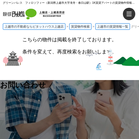
グリーンパレス フィロソフィー（新潟県上越市大字滝寺・春日山駅）1K賃貸アパートの賃貸物件情報%% | ピタットハウス上越店
上越市の不動産ならピタットハウス上越店
>
賃貸物件検索
>
上越市の賃貸情報一覧
グリ
こちらの物件は掲載を終了しております。
条件を変えて、再度検索をお願いします。
お問い合わせ