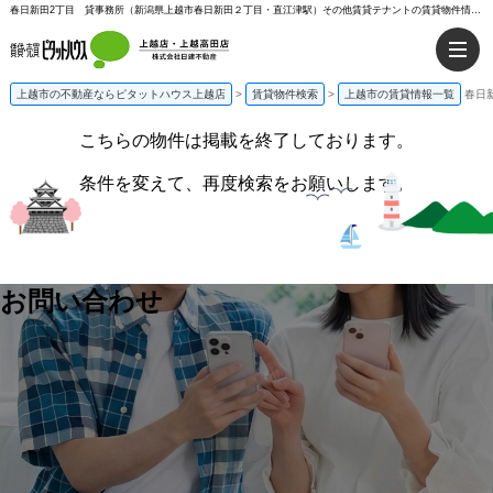
春日新田2丁目 貸事務所（新潟県上越市春日新田２丁目・直江津駅）その他賃貸テナントの賃貸物件情報%% | ピタットハウス上越店
上越市の不動産ならピタットハウス上越店
>
賃貸物件検索
>
上越市の賃貸情報一覧
春日
こちらの物件は掲載を終了しております。
条件を変えて、再度検索をお願いします。
お問い合わせ