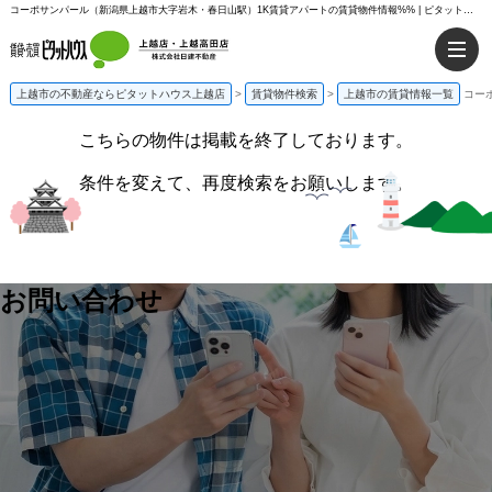
コーポサンパール（新潟県上越市大字岩木・春日山駅）1K賃貸アパートの賃貸物件情報%% | ピタットハウス上越店
上越市の不動産ならピタットハウス上越店
>
賃貸物件検索
>
上越市の賃貸情報一覧
コー
こちらの物件は掲載を終了しております。
条件を変えて、再度検索をお願いします。
お問い合わせ